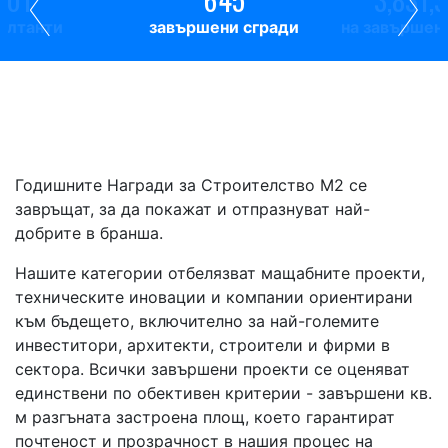
ултанти
завършени сгради
на завършен
Годишните Награди за Строителство М2 се
завръщат, за да покажат и отпразнуват най-
добрите в бранша.
Нашите категории отбелязват мащабните проекти,
техническите иновации и компании ориентирани
към бъдещето, включително за най-големите
инвеститори, архитекти, строители и фирми в
сектора. Всички завършени проекти се оценяват
единствени по обективен критерии - завършени кв.
м разгъната застроена площ, което гарантират
почтеност и прозрачност в нашия процес на