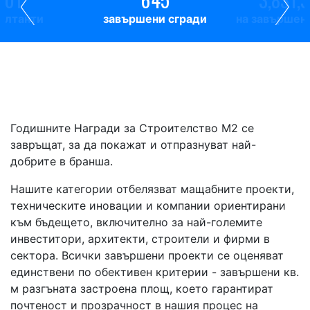
ултанти
завършени сгради
на завършен
Годишните Награди за Строителство М2 се
завръщат, за да покажат и отпразнуват най-
добрите в бранша.
Нашите категории отбелязват мащабните проекти,
техническите иновации и компании ориентирани
към бъдещето, включително за най-големите
инвеститори, архитекти, строители и фирми в
сектора. Всички завършени проекти се оценяват
единствени по обективен критерии - завършени кв.
м разгъната застроена площ, което гарантират
почтеност и прозрачност в нашия процес на